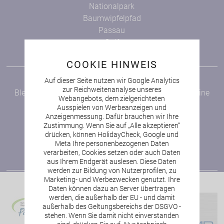
Nationalpark
Baumwipfelpfad
Passau
Golf
Bayerischer Wald
COOKIE HINWEIS
NEWSLETTER
Auf dieser Seite nutzen wir Google Analytics
zur Reichweitenanalyse unseres
Bleiben Sie auf dem Laufenden und verpassen Sie keine
Webangebots, dem zielgerichteten
Angebote!
Ausspielen von Werbeanzeigen und
Anzeigenmessung. Dafür brauchen wir Ihre
zur Newsletter-Anmeldung
Zustimmung. Wenn Sie auf „Alle akzeptieren“
drücken, können HolidayCheck, Google und
Meta Ihre personenbezogenen Daten
verarbeiten, Cookies setzen oder auch Daten
aus Ihrem Endgerät auslesen. Diese Daten
werden zur Bildung von Nutzerprofilen, zu
Marketing- und Werbezwecken genutzt. Ihre
Daten können dazu an Server übertragen
werden, die außerhalb der EU - und damit
außerhalb des Geltungsbereichs der DSGVO -
stehen. Wenn Sie damit nicht einverstanden