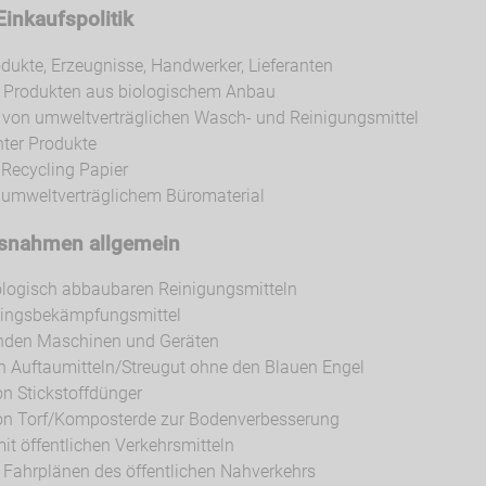
Einkaufspolitik
dukte, Erzeugnisse, Handwerker, Lieferanten
 Produkten aus biologischem Anbau
on umweltverträglichen Wasch- und Reinigungsmittel
nter Produkte
Recycling Papier
 umweltverträglichem Büromaterial
snahmen allgemein
ologisch abbaubaren Reinigungsmitteln
dlingsbekämpfungsmittel
nden Maschinen und Geräten
on Auftaumitteln/Streugut ohne den Blauen Engel
n Stickstoffdünger
on Torf/Komposterde zur Bodenverbesserung
it öffentlichen Verkehrsmitteln
 Fahrplänen des öffentlichen Nahverkehrs