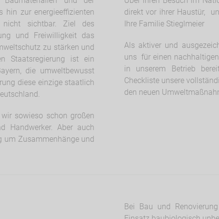
 Baumaterialien und der
Über ihren Besuch im Nati
hin zur energieeffizienten
direkt vor ihrer Haustür, 
nicht sichtbar. Ziel des
Ihre Familie Stieglmeier
ng und Freiwilligkeit das
Als aktiver und ausgezeic
weltschutz zu stärken und
uns für einen nachhaltig
n Staatsregierung ist ein
in unserem Betrieb berei
Bayern, die umweltbewusst
Checkliste unsere vollstän
rung diese einzige staatlich
den neuen Umweltmaßnahme
eutschland.
n wir sowieso schon großen
und Handwerker. Aber auch
chtig um Zusammenhänge und
Bei Bau und Renovierung 
Einsatz baubiologisch unbed