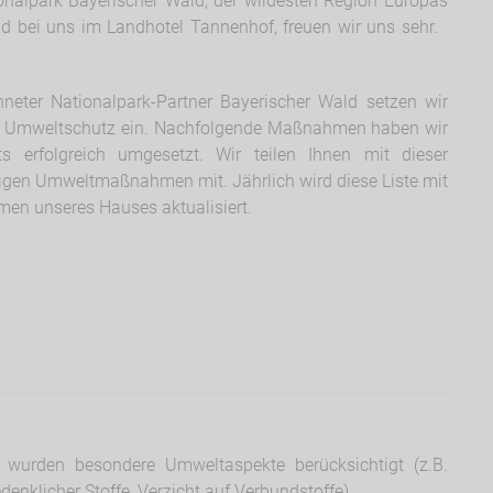
onalpark Bayerischer Wald, der wildesten Region Europas
und bei uns im Landhotel Tannenhof, freuen wir uns sehr.
hneter Nationalpark-Partner Bayerischer Wald setzen wir
en Umweltschutz ein. Nachfolgende Maßnahmen haben wir
ts erfolgreich umgesetzt. Wir teilen Ihnen mit dieser
digen Umweltmaßnahmen mit. Jährlich wird diese Liste mit
n unseres Hauses aktualisiert.
wurden besondere Umweltaspekte berücksichtigt (z.B.
enklicher Stoffe, Verzicht auf Verbundstoffe)