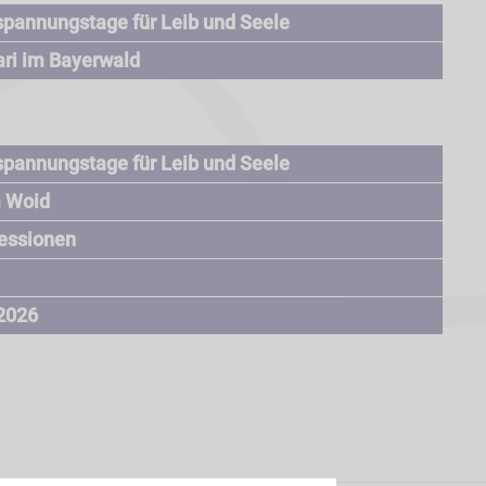
spannungstage für Leib und Seele
ari im Bayerwald
spannungstage für Leib und Seele
 Woid
essionen
 2026