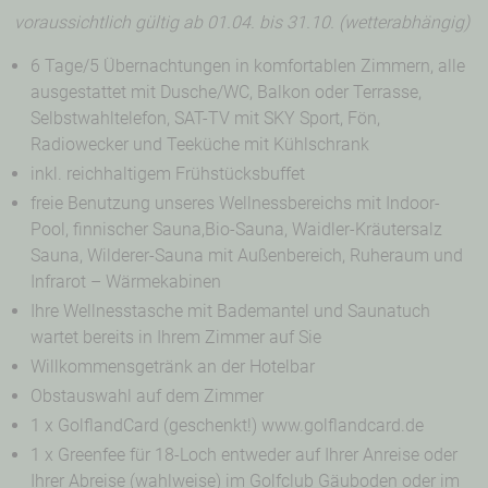
voraussichtlich gültig ab 01.04. bis 31.10. (wetterabhängig)
6 Tage/5 Übernachtungen in komfortablen Zimmern, alle
ausgestattet mit Dusche/WC, Balkon oder Terrasse,
Selbstwahltelefon, SAT-TV mit SKY Sport, Fön,
Radiowecker und Teeküche mit Kühlschrank
inkl. reichhaltigem Frühstücksbuffet
freie Benutzung unseres Wellnessbereichs mit Indoor-
Pool, finnischer Sauna,Bio-Sauna, Waidler-Kräutersalz
Sauna, Wilderer-Sauna mit Außenbereich, Ruheraum und
Infrarot – Wärmekabinen
Ihre Wellnesstasche mit Bademantel und Saunatuch
wartet bereits in Ihrem Zimmer auf Sie
Willkommensgetränk an der Hotelbar
Obstauswahl auf dem Zimmer
1 x GolflandCard (geschenkt!) www.golflandcard.de
1 x Greenfee für 18-Loch entweder auf Ihrer Anreise oder
Ihrer Abreise (wahlweise) im Golfclub Gäuboden oder im