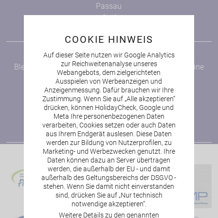
Passau
Golf
Bayerischer Wald
COOKIE HINWEIS
NEWSLETTER
Auf dieser Seite nutzen wir Google Analytics
zur Reichweitenanalyse unseres
Bleiben Sie auf dem Laufenden und verpassen Sie keine
Webangebots, dem zielgerichteten
Angebote!
Ausspielen von Werbeanzeigen und
Anzeigenmessung. Dafür brauchen wir Ihre
zur Newsletter-Anmeldung
Zustimmung. Wenn Sie auf „Alle akzeptieren“
drücken, können HolidayCheck, Google und
Meta Ihre personenbezogenen Daten
verarbeiten, Cookies setzen oder auch Daten
aus Ihrem Endgerät auslesen. Diese Daten
werden zur Bildung von Nutzerprofilen, zu
Marketing- und Werbezwecken genutzt. Ihre
Daten können dazu an Server übertragen
werden, die außerhalb der EU - und damit
außerhalb des Geltungsbereichs der DSGVO -
stehen. Wenn Sie damit nicht einverstanden
sind, drücken Sie auf „Nur technisch
notwendige akzeptieren“.
Weitere Details zu den genannten