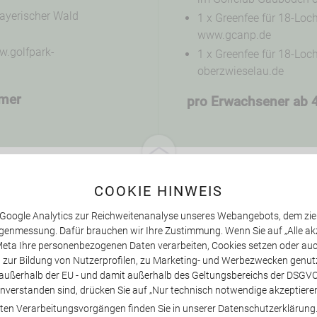
Bayerischer Wald
1 x Greenfee für 18-Loc
www.gcanp.de
w.golfpark-
1 x Greenfee für 18-Lo
oberzwieselau.de
mmer
pro Erwachsener ab 
INFORMATIONEN
FREIZEIT-TIPP
COOKIE HINWEIS
Aktuelle Preise
Nationalpark
r Google Analytics zur Reichweitenanalyse unseres Webangebots, dem zie
Angebote
Baumwipfelpfad
enmessung. Dafür brauchen wir Ihre Zustimmung. Wenn Sie auf „Alle akz
Anreise / Google-Maps
Passau
eta Ihre personenbezogenen Daten verarbeiten, Cookies setzen oder au
unverbindliche Anfrage
Golf
 zur Bildung von Nutzerprofilen, zu Marketing- und Werbezwecken genut
verbindliche Buchung
Bayerischer Wald
 außerhalb der EU - und damit außerhalb des Geltungsbereichs der DSGVO 
inverstanden sind, drücken Sie auf „Nur technisch notwendige akzeptieren
ten Verarbeitungsvorgängen finden Sie in unserer Datenschutzerklärung