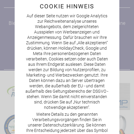
Bayerischer Wald
COOKIE HINWEIS
NEWSLETTER
Auf dieser Seite nutzen wir Google Analytics
zur Reichweitenanalyse unseres
Bleiben Sie auf dem Laufenden und verpassen Sie keine
Webangebots, dem zielgerichteten
Angebote!
Ausspielen von Werbeanzeigen und
Anzeigenmessung. Dafür brauchen wir Ihre
zur Newsletter-Anmeldung
Zustimmung. Wenn Sie auf „Alle akzeptieren“
drücken, können HolidayCheck, Google und
Meta Ihre personenbezogenen Daten
verarbeiten, Cookies setzen oder auch Daten
aus Ihrem Endgerät auslesen. Diese Daten
werden zur Bildung von Nutzerprofilen, zu
Marketing- und Werbezwecken genutzt. Ihre
Daten können dazu an Server übertragen
werden, die außerhalb der EU - und damit
außerhalb des Geltungsbereichs der DSGVO -
stehen. Wenn Sie damit nicht einverstanden
sind, drücken Sie auf „Nur technisch
notwendige akzeptieren“.
Weitere Details zu den genannten
Verarbeitungsvorgängen finden Sie in
unserer Datenschutzerklärung. Sie können
Ihre Entscheidung jederzeit über das Symbol