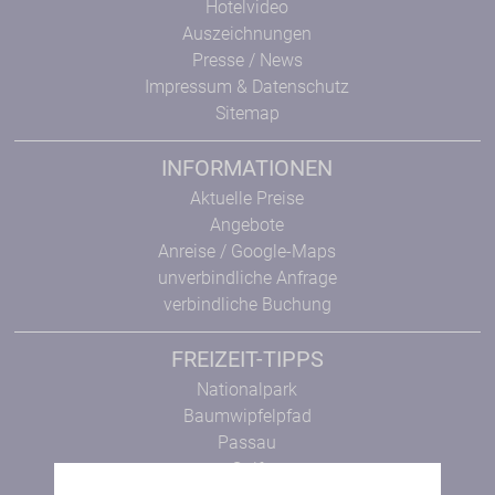
Hotelvideo
Auszeichnungen
Presse / News
Impressum & Datenschutz
Sitemap
INFORMATIONEN
Aktuelle Preise
Angebote
Anreise / Google-Maps
unverbindliche Anfrage
verbindliche Buchung
FREIZEIT-TIPPS
Nationalpark
Baumwipfelpfad
Passau
Golf