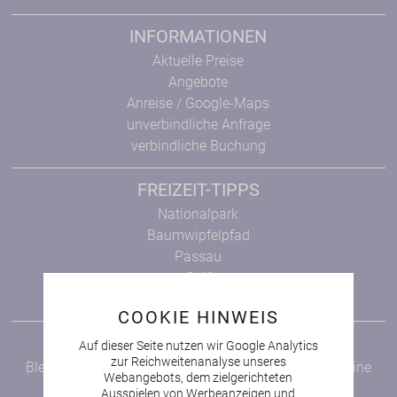
INFORMATIONEN
Aktuelle Preise
Angebote
Anreise / Google-Maps
unverbindliche Anfrage
verbindliche Buchung
FREIZEIT-TIPPS
Nationalpark
Baumwipfelpfad
Passau
Golf
Bayerischer Wald
COOKIE HINWEIS
NEWSLETTER
Auf dieser Seite nutzen wir Google Analytics
zur Reichweitenanalyse unseres
Bleiben Sie auf dem Laufenden und verpassen Sie keine
Webangebots, dem zielgerichteten
Angebote!
Ausspielen von Werbeanzeigen und