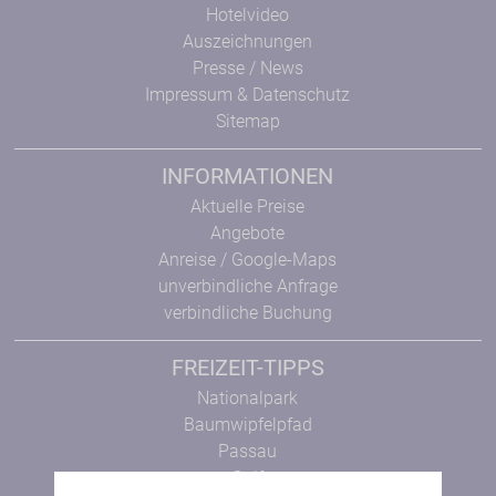
Hotelvideo
Auszeichnungen
Presse / News
Impressum & Datenschutz
Sitemap
INFORMATIONEN
Aktuelle Preise
Angebote
Anreise / Google-Maps
unverbindliche Anfrage
verbindliche Buchung
FREIZEIT-TIPPS
Nationalpark
Baumwipfelpfad
Passau
Golf