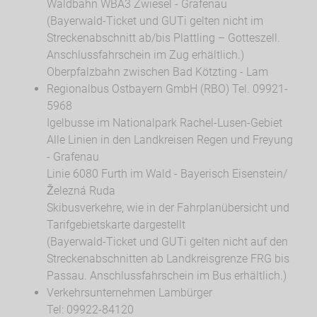
Waldbahn WBA3 Zwiesel - Grafenau
(Bayerwald-Ticket und GUTi gelten nicht im
Streckenabschnitt ab/bis Plattling – Gotteszell.
Anschlussfahrschein im Zug erhältlich.)
Oberpfalzbahn zwischen Bad Kötzting - Lam
Regionalbus Ostbayern GmbH (RBO) Tel. 09921-
5968
Igelbusse im Nationalpark Rachel-Lusen-Gebiet
Alle Linien in den Landkreisen Regen und Freyung
- Grafenau
Linie 6080 Furth im Wald - Bayerisch Eisenstein/
Železná Ruda
Skibusverkehre, wie in der Fahrplanübersicht und
Tarifgebietskarte dargestellt
(Bayerwald-Ticket und GUTi gelten nicht auf den
Streckenabschnitten ab Landkreisgrenze FRG bis
Passau. Anschlussfahrschein im Bus erhältlich.)
Verkehrsunternehmen Lambürger
Tel: 09922-84120