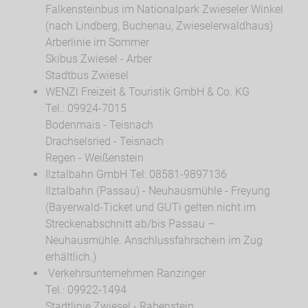
Falkensteinbus im Nationalpark Zwieseler Winkel
(nach Lindberg, Buchenau, Zwieselerwaldhaus)
Arberlinie im Sommer
Skibus Zwiesel - Arber
Stadtbus Zwiesel
WENZl Freizeit & Touristik GmbH & Co. KG
Tel.: 09924-7015
Bodenmais - Teisnach
Drachselsried - Teisnach
Regen - Weißenstein
Ilztalbahn GmbH Tel: 08581-9897136
Ilztalbahn (Passau) - Neuhausmühle - Freyung
(Bayerwald-Ticket und GUTi gelten nicht im
Streckenabschnitt ab/bis Passau –
Neuhausmühle. Anschlussfahrschein im Zug
erhältlich.)
Verkehrsunternehmen Ranzinger
Tel.: 09922-1494
Stadtlinie Zwiesel - Rabenstein