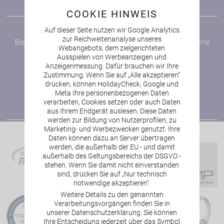
Bayerischer Wald
COOKIE HINWEIS
NEWSLETTER
Auf dieser Seite nutzen wir Google Analytics
zur Reichweitenanalyse unseres
Bleiben Sie auf dem Laufenden und verpassen Sie keine
Webangebots, dem zielgerichteten
Angebote!
Ausspielen von Werbeanzeigen und
Anzeigenmessung. Dafür brauchen wir Ihre
zur Newsletter-Anmeldung
Zustimmung. Wenn Sie auf „Alle akzeptieren“
drücken, können HolidayCheck, Google und
Meta Ihre personenbezogenen Daten
verarbeiten, Cookies setzen oder auch Daten
aus Ihrem Endgerät auslesen. Diese Daten
werden zur Bildung von Nutzerprofilen, zu
Marketing- und Werbezwecken genutzt. Ihre
Daten können dazu an Server übertragen
werden, die außerhalb der EU - und damit
außerhalb des Geltungsbereichs der DSGVO -
stehen. Wenn Sie damit nicht einverstanden
sind, drücken Sie auf „Nur technisch
notwendige akzeptieren“.
Weitere Details zu den genannten
Verarbeitungsvorgängen finden Sie in
unserer Datenschutzerklärung. Sie können
Ihre Entscheidung jederzeit über das Symbol